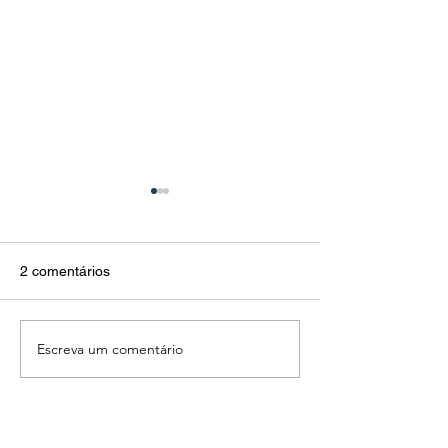
2 comentários
Escreva um comentário
Campo Harmônico Maior
Como tirar músi
para iniciantes
ouvido?
Mais recente